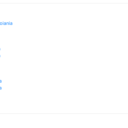
oiania
a
a
a
a