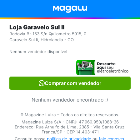
Loja Garavelo Sul Ii
Rodovia Br-153 S/n Quilometro 5915, 0
Garavelo Sul Ii, Hidrolandia - GO
Nenhum vendedor disponível
Comprar com vendedor
Nenhum vendedor encontrado :/
® Magazine Luiza – Todos os direitos reservados.
Magazine Luiza S/A - CNPJ: 47.960.950/1088-36
Endereço: Rua Arnulfo de Lima, 2385 - Vila Santa Cruz,
Franca/SP - CEP 14.403-471
Consulte nossa
política de privacidade
ou
fale conosco
.