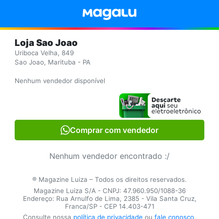
Loja Sao Joao
Uriboca Velha, 849
Sao Joao, Marituba - PA
Nenhum vendedor disponível
Comprar com vendedor
Nenhum vendedor encontrado :/
® Magazine Luiza – Todos os direitos reservados.
Magazine Luiza S/A - CNPJ: 47.960.950/1088-36
Endereço: Rua Arnulfo de Lima, 2385 - Vila Santa Cruz,
Franca/SP - CEP 14.403-471
Consulte nossa
política de privacidade
ou
fale conosco
.