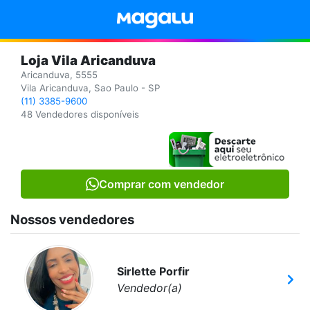
Loja Vila Aricanduva
Aricanduva, 5555
Vila Aricanduva, Sao Paulo - SP
(11) 3385-9600
48 Vendedores disponíveis
Comprar com vendedor
Nossos vendedores
Sirlette Porfir
Vendedor(a)