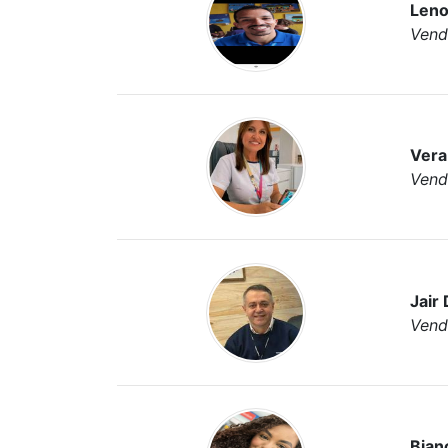
Leno
Vend
Vera
Vend
Jair 
Vend
Bian