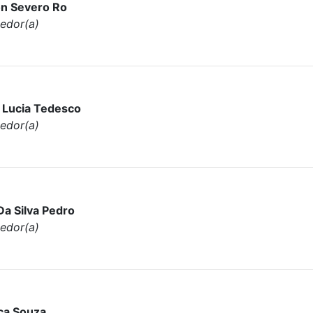
n Severo Ro
edor(a)
 Lucia Tedesco
edor(a)
Da Silva Pedro
edor(a)
ca Souza