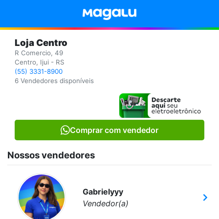
Loja Centro
R Comercio, 49
Centro, Ijui - RS
(55) 3331-8900
6 Vendedores disponíveis
Comprar com vendedor
Nossos vendedores
Gabrielyyy
Vendedor(a)