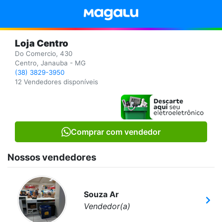
Loja Centro
Do Comercio, 430
Centro, Janauba - MG
(38) 3829-3950
12 Vendedores disponíveis
Comprar com vendedor
Nossos vendedores
Souza Ar
Vendedor(a)