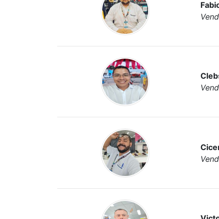
Fabi
Vend
Cleb
Vend
Cice
Vend
Vict