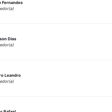
o Fernandes
edor(a)
son Dias
edor(a)
ro Leandro
edor(a)
or Rafael