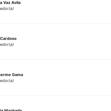
a Vaz Avila
edor(a)
i Cardoso
edor(a)
herme Gama
edor(a)
cia Machado