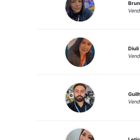
Brun
Vend
Diul
Vend
Guil
Vend
Leti