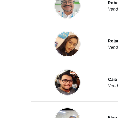
Robe
Vend
Reja
Vend
Caio
Vend
Elen 