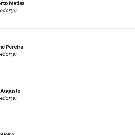
rto Matias
edor(a)
ne Pereira
edor(a)
 Augusto
edor(a)
Vieira